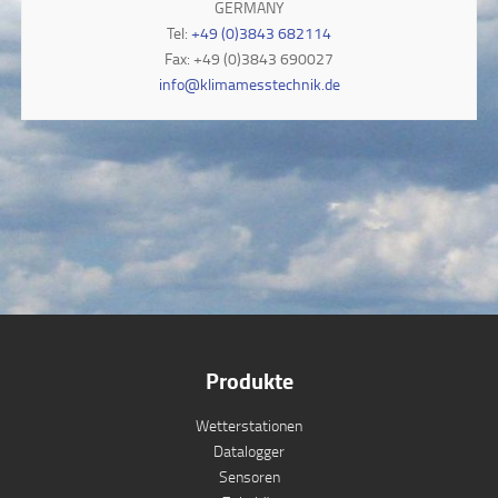
GERMANY
Tel:
+49 (0)3843 682114
Fax: +49 (0)3843 690027
info@klimamesstechnik.de
Produkte
Wetterstationen
Datalogger
Sensoren