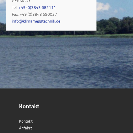
GERMANY
Tel:
+49 (0)3843 682114
Fax: +49 (0)3843 690027
info@klimamesstechnik.de
Kontakt
Kontakt
Anfahrt