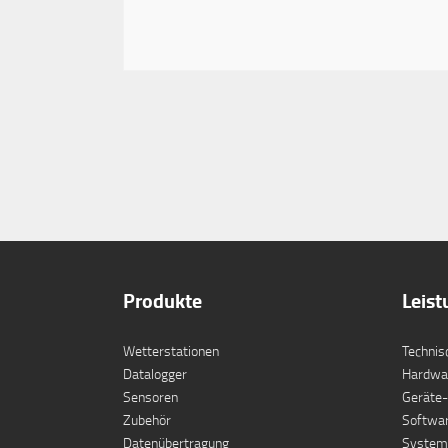
Produkte
Leis
Wetterstationen
Technis
Datalogger
Hardwa
Sensoren
Geräte-
Zubehör
Softwa
Datenübertragung
Systemi