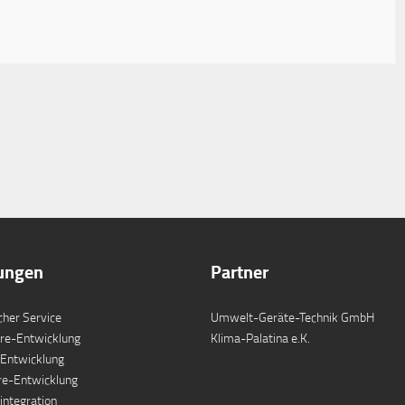
tungen
Partner
cher Service
Umwelt-Geräte-Technik GmbH
re-Entwicklung
Klima-Palatina e.K.
Entwicklung
re-Entwicklung
ntegration