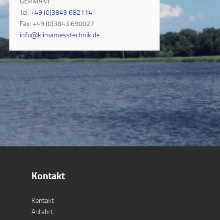
GERMANY
Tel:
+49 (0)3843 682114
Fax: +49 (0)3843 690027
info@klimamesstechnik.de
Kontakt
Kontakt
Anfahrt