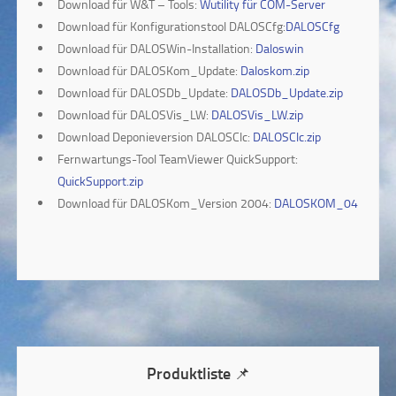
Download für W&T – Tools:
Wutility für COM-Server
Download für Konfigurationstool DALOSCfg:
DALOSCfg
Download für DALOSWin-Installation:
Daloswin
Download für DALOSKom_Update:
Daloskom.zip
Download für DALOSDb_Update:
DALOSDb_Update.zip
Download für DALOSVis_LW:
DALOSVis_LW.zip
Download Deponieversion DALOSClc:
DALOSClc.zip
Fernwartungs-Tool TeamViewer QuickSupport:
QuickSupport.zip
Download für DALOSKom_Version 2004:
DALOSKOM_04
Produktliste 📌