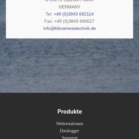
GERMANY
Tel:
+49 (0)3843 682114
Fax: +49 (0)3843 690027
info@klimamesstechnik.de
Produkte
Wetterstationen
Datalogger
Sensoren