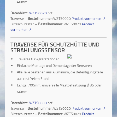
40mm
Datenblatt:
WZTS0020
.pdf
Traverse –
Bestellnummer:
WZTS0020
Produkt vormerken
📌
Blitzschutzstab –
Bestellnummer:
WZTS0021
Produkt
vormerken
📌
TRAVERSE FÜR SCHUTZHÜTTE UND
STRAHLUNGSSENSOR
Traverse für Agrarstationen
Einfache Montage und Demontage der Sensoren
Alle Teile bestehen aus Aluminium, die Befestigungsteile
aus rostfreiem Stahl
Länge: 700mm, universelle Mastbefestigung Ø 35 oder
40mm
Datenblatt:
WZTS0030
.pdf
Traverse –
Bestellnummer:
WZTS0020
Produkt vormerken
📌
Blitzschutzstab –
Bestellnummer:
WZTS0021
Produkt