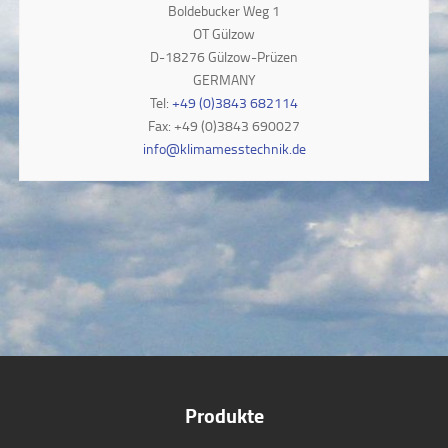
Boldebucker Weg 1
OT Gülzow
D-18276 Gülzow-Prüzen
GERMANY
Tel:
+49 (0)3843 682114
Fax: +49 (0)3843 690027
info@klimamesstechnik.de
Produkte