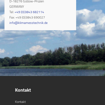
D-18276 Gülzow-Prüzen
GERMANY
Tel:
+49 (0)3843 682114
Fax: +49 (0)3843 690027
info@klimamesstechnik.de
Kontakt
Kontakt