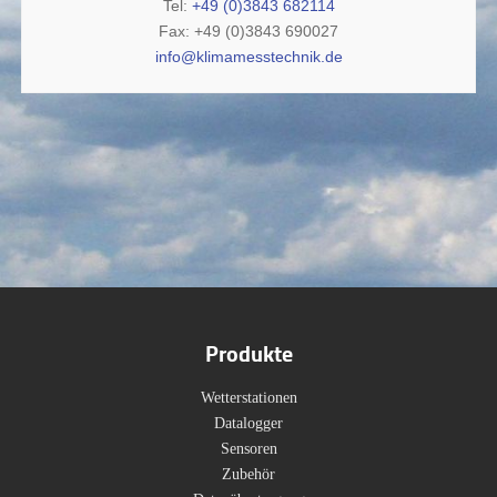
Tel:
+49 (0)3843 682114
Fax: +49 (0)3843 690027
info@klimamesstechnik.de
Produkte
Wetterstationen
Datalogger
Sensoren
Zubehör