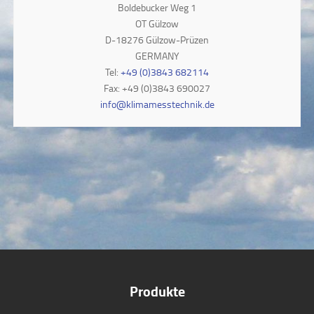
Boldebucker Weg 1
OT Gülzow
D-18276 Gülzow-Prüzen
GERMANY
Tel:
+49 (0)3843 682114
Fax: +49 (0)3843 690027
info@klimamesstechnik.de
Produkte