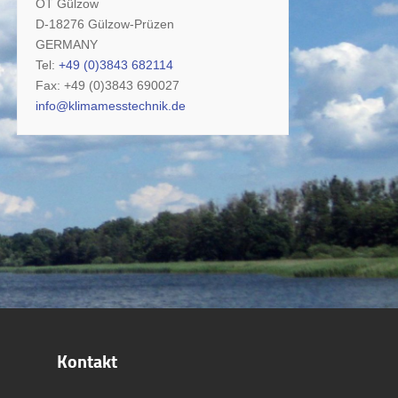
OT Gülzow
D-18276 Gülzow-Prüzen
GERMANY
Tel:
+49 (0)3843 682114
Fax: +49 (0)3843 690027
info@klimamesstechnik.de
Kontakt