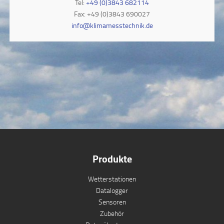
Tel:
+49 (0)3843 682114
Fax: +49 (0)3843 690027
info@klimamesstechnik.de
Produkte
Wetterstationen
Datalogger
Sensoren
Zubehör