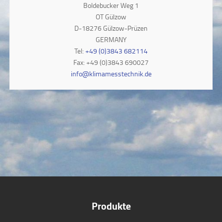
Boldebucker Weg 1
OT Gülzow
D-18276 Gülzow-Prüzen
GERMANY
Tel:
+49 (0)3843 682114
Fax: +49 (0)3843 690027
info@klimamesstechnik.de
Produkte