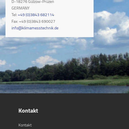
D-18276 Gülzow-Prüzen
GERMANY
Tel:
+49 (0)3843 682114
Fax: +49 (0)3843 690027
info@klimamesstechnik.de
Kontakt
Kontakt