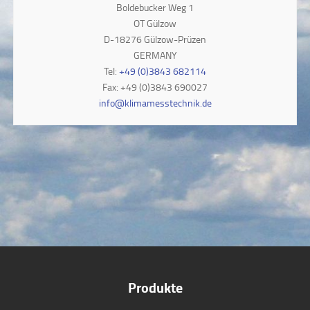
Boldebucker Weg 1
OT Gülzow
D-18276 Gülzow-Prüzen
GERMANY
Tel:
+49 (0)3843 682114
Fax: +49 (0)3843 690027
info@klimamesstechnik.de
Produkte