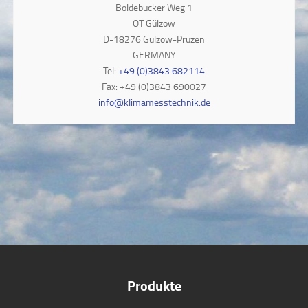
Boldebucker Weg 1
OT Gülzow
D-18276 Gülzow-Prüzen
GERMANY
Tel:
+49 (0)3843 682114
Fax: +49 (0)3843 690027
info@klimamesstechnik.de
Produkte