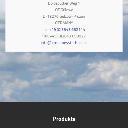
Boldebucker Weg 1
OT Gülzow
D-18276 Gülzow-Prüzen
GERMANY
Tel:
+49 (0)3843 682114
Fax: +49 (0)3843 690027
info@klimamesstechnik.de
Produkte