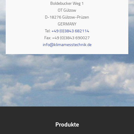
Boldebucker Weg 1
OT Gülzow
D-18276 Gülzow-Prüzen
GERMANY
Tel:
+49 (0)3843 682114
Fax: +49 (0)3843 690027
info@klimamesstechnik.de
Produkte