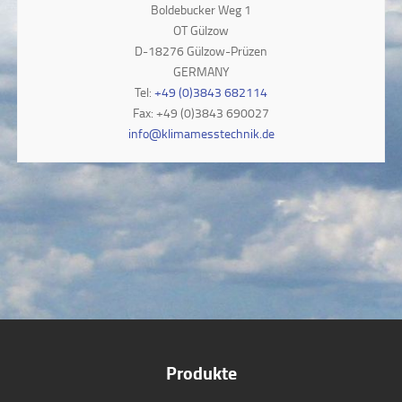
Boldebucker Weg 1
OT Gülzow
D-18276 Gülzow-Prüzen
GERMANY
Tel:
+49 (0)3843 682114
Fax: +49 (0)3843 690027
info@klimamesstechnik.de
Produkte