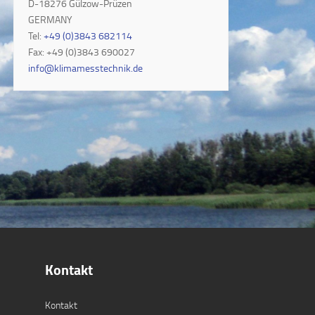
D-18276 Gülzow-Prüzen
GERMANY
Tel:
+49 (0)3843 682114
Fax: +49 (0)3843 690027
info@klimamesstechnik.de
Kontakt
Kontakt