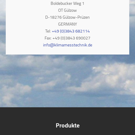
Boldebucker Weg 1
OT Gülzow
D-18276 Gülzow-Prüzen
GERMANY
Tel:
+49 (0)3843 682114
Fax: +49 (0)3843 690027
info@klimamesstechnik.de
Produkte