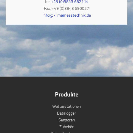
Tel:
+49 (0)3843 682114
Fax: +49 (0)3843 690027
info@klimamesstechnik.de
Produkte
Wetterstationen
Datalogger
Sensoren
Zubehör