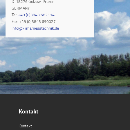
D-18276 Gülzow-Prüzen
GERMANY
Tel:
+49 (0)3843 682114
Fax: +49 (0)3843 690027
info@klimamesstechnik.de
Kontakt
Kontakt