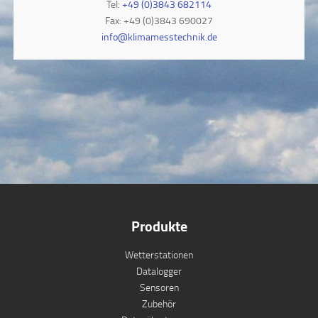
Tel:
+49 (0)3843 682114
Fax: +49 (0)3843 690027
info@klimamesstechnik.de
Produkte
Wetterstationen
Datalogger
Sensoren
Zubehör