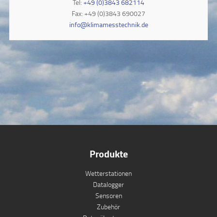
Tel:
+49 (0)3843 682114
Fax: +49 (0)3843 690027
info@klimamesstechnik.de
Produkte
Wetterstationen
Datalogger
Sensoren
Zubehör