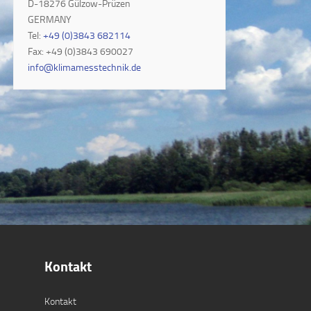
D-18276 Gülzow-Prüzen
GERMANY
Tel:
+49 (0)3843 682114
Fax: +49 (0)3843 690027
info@klimamesstechnik.de
Kontakt
Kontakt