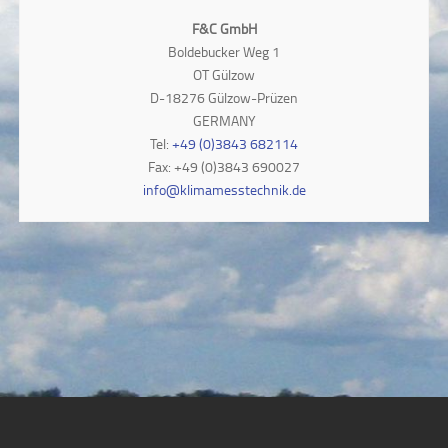
F&C GmbH
Boldebucker Weg 1
OT Gülzow
D-18276 Gülzow-Prüzen
GERMANY
Tel:
+49 (0)3843 682114
Fax: +49 (0)3843 690027
info@klimamesstechnik.de