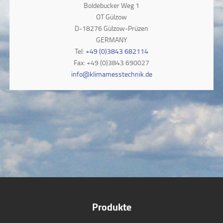
Boldebucker Weg 1
OT Gülzow
D-18276 Gülzow-Prüzen
GERMANY
Tel:
+49 (0)3843 682114
Fax: +49 (0)3843 690027
info@klimamesstechnik.de
Produkte