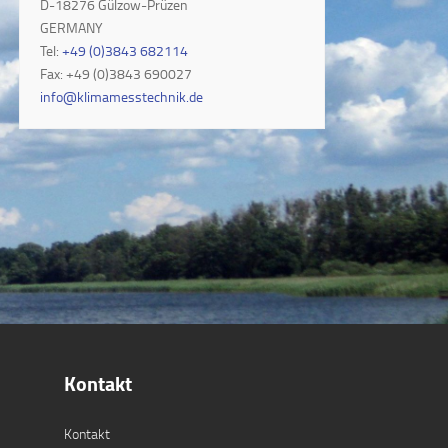
D-18276 Gülzow-Prüzen
GERMANY
Tel:
+49 (0)3843 682114
Fax: +49 (0)3843 690027
info@klimamesstechnik.de
Kontakt
Kontakt