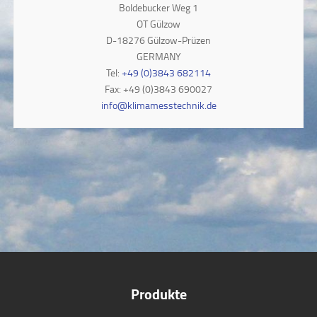
Boldebucker Weg 1
OT Gülzow
D-18276 Gülzow-Prüzen
GERMANY
Tel:
+49 (0)3843 682114
Fax: +49 (0)3843 690027
info@klimamesstechnik.de
Produkte